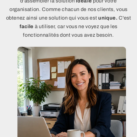
d'assembler la solution
idéale
pour votre
avoir à saisir un mot de passe spécifique.
organisation. Comme chacun de nos clients, vous
Vidéos de formation intégrés à même la
obtenez ainsi une solution qui vous est
unique.
C'est
solution.
facile
à utiliser, car vous ne voyez que les
fonctionnalités dont vous avez besoin.