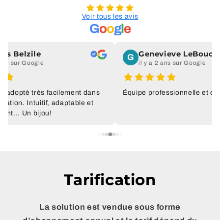
Voir tous les avis
G
o
o
g
l
e
ois Belzile
Genevieve LeBouc
G
 ans sur Google
il y a 2 ans sur Google
é adopté très facilement dans
Équipe professionnelle et eff
sation. Intuitif, adaptable et
ant... Un bijou!
Tarification
La solution est vendue sous forme